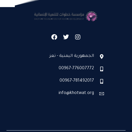
الجمهورية اليمنية - تعز
00967-776007772
00967-781492017
info@khotwat.org