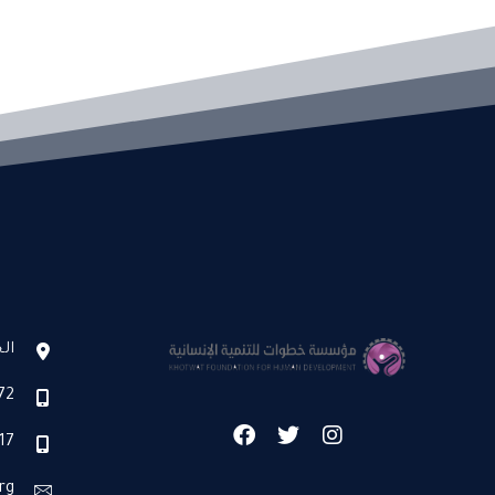
ال
72
17
rg