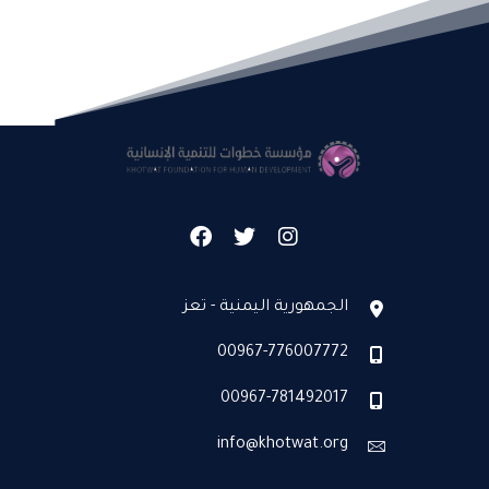
الجمهورية اليمنية - تعز
00967-776007772
00967-781492017
info@khotwat.org