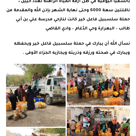
بالسقيا اليومية في ظل أزمة المياه الراهنة لعدد حيين ،
ناقلتين سعة 6000 وحتى نهاية الشهر بإذن الله والمقدمة من
حملة سلسبيل فاعل خير كانت لنازحي مدرسة علي بن أبي
طالب – البعرارة وحي الدُغام – وادي القاضي
نسأل الله أن يبارك في حملة سلسبيل فاعل خير ويحفظه
ويبارك في صحته ورزقه وذريته ويجازيه الجزاء الأوفى .