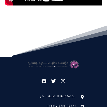
الجمهورية اليمنية - تعز
00967-776007772