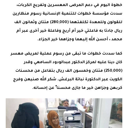
خطوة اليوم في دعم المرضى المعسرين وتفريج الكربات،
سددت مؤسسة خطوات للتنمية الإنسانية رسوم منظارين
للقولون وللمعدة تكلفتهما (280,000) مئتان وثمانون الف
ريال جادتا به فاعلتي خير أم أريج وفاعلة خير أخرى عبر أم
محمد ، أحسن الله إليهما وجزاهما خير الجزاء.
كما سددت خطوات ما تبقى من رسوم عملية لمريض معسر
كان دينا عليه لمركز الدكتور عبدالودود السامعي وقدر
(250,000) مئتان وخمسون الف ريال بتفاعل من محسنات
الكويت عبر الدكتورة نباتة البرغش. شكر الله صنيعن وفرج
كربهن وجزاهن خير ما جازى محسنا ً عن إحسانه.