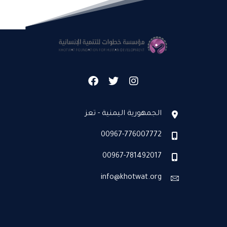
الجمهورية اليمنية - تعز
00967-776007772
00967-781492017
info@khotwat.org