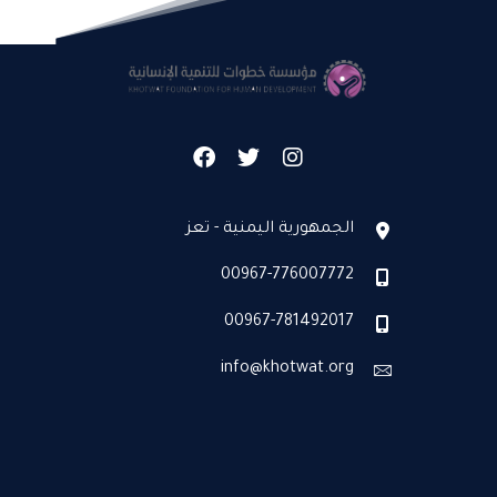
الجمهورية اليمنية - تعز
00967-776007772
00967-781492017
info@khotwat.org