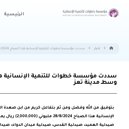
الرئيسية
اخبار
سددت مؤسسة خطوات للتنمية الإنسانية هذا الصباح 28/8/2024 مليوني (2,000,000) ريال يمني ديون (79 )معسرا ً في بعض الصيدليات وسطـ مدينة تعز
وسطـ مدينة تعز
بتوفيق من الله وفضل ومن ثم بتفاعل كريم من ابن صعدة ا
صيدلية العميد، صيدلية القدس، صيدلية ميدان الدواء، صيد