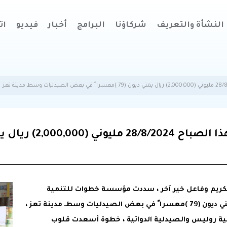
النشأة والتعريف
شركاؤنا
البرامج
أخبار
فيديو
ات
لكريم وفاعل خير آخر ، سددت مؤسسة خطوات للتنمية
الإنسانية هذا الصباح 28/8/2024 مليوني (2,000,000) ريال يمني ديون (79 )معسرا ً في بعض الصيدليات وسطـ مدينة تعز ،
لية روليس والصيدلية الدوائية ، خطوة أسعدت قلوب