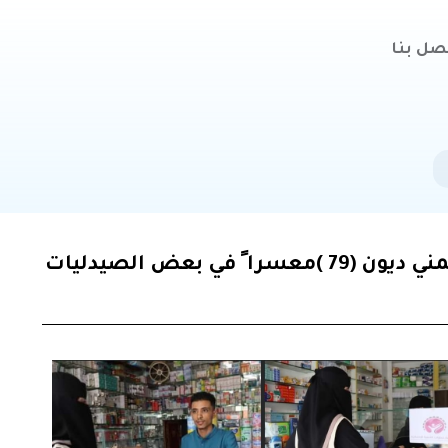
صل بنا
سددت مؤسسة خطوات للتنمية الإنسانية هذا الصباح 28/8/2024 مليوني (2,000,000) ريال يمني ديون (79 )معسرا ً في بعض الصيدليات