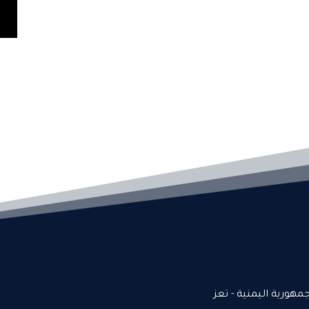
جمهورية اليمنية - تعز