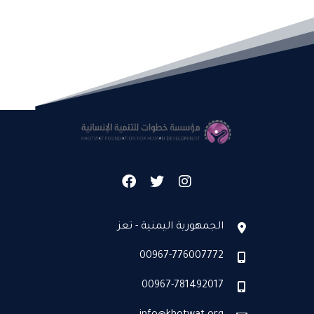
الجمهورية اليمنية - تعز
00967-776007772
00967-781492017