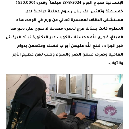
الإنسانية صباح اليوم 27/8/2024 مبلغا ً وقدره (530,000 )
خمسمئة وثلاثين الف ريال رسوم عملية جراحية لدى
مستشفى الدقاف لمعسرة تعاني من ورم في الوجه، هذه
الخطوة كانت بمثابة فرج لأسرة معدمة لا تقوى على دفع هذا
المبلغ، فجزى الله محسنات الكويت عبر الدكتورة نباته البرغش
خير الجزاء ، فتح الله عليهن أبواب فضله ومتعهن بدوام
العافية وصرف عنهن الضر والسوء وكتب لهن عظيم الأجر
والثواب.