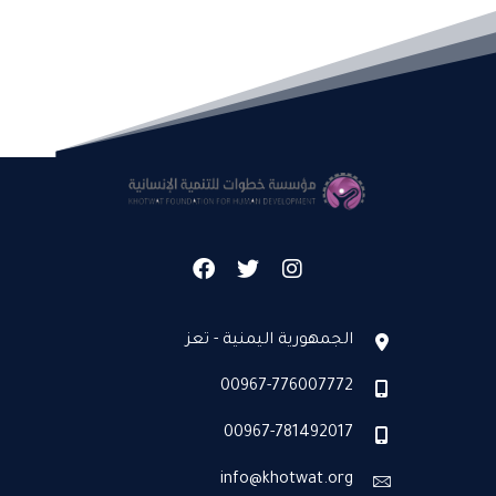
الجمهورية اليمنية - تعز
00967-776007772
00967-781492017
info@khotwat.org