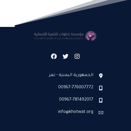
الجمهورية اليمنية - تعز
00967-776007772
00967-781492017
info@khotwat.org