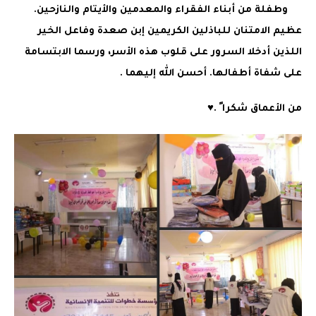
وطفلة من أبناء الفقراء والمعدمين والأيتام والنازحين.
عظيم الامتنان للباذلين الكريمين إبن صعدة وفاعل الخير
اللذين أدخلا السرور على قلوب هذه الأسر، ورسما الابتسامة
على شفاة أطفالها. أحسن الله إليهما .
من الأعماق شكرا ً .♥