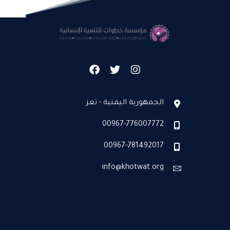
الجمهورية اليمنية - تعز
00967-776007772
00967-781492017
info@khotwat.org