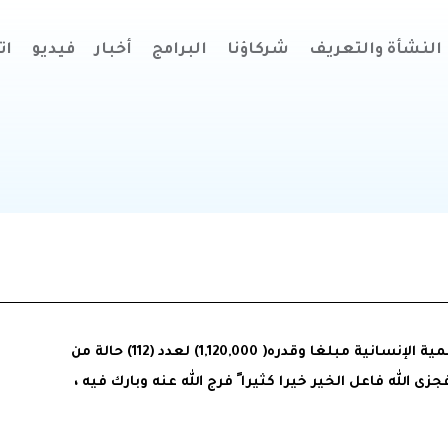
النشأة والتعريف
شركاؤنا
البرامج
أخبار
فيديو
ات
بتفاعل كريم من فاعل خير كريم، وزعت مؤسسة خطوات للتنمية الإنسانية مبلغا وقدره( 1,120,000) لعدد (112) حالة من
الله فاعل الخير خيرا كثيرا ً فرج الله عنه وبارك فيه ،