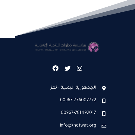
الجمهورية اليمنية - تعز
00967-776007772
00967-781492017
info@khotwat.org