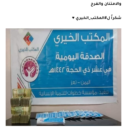
والامتنان والفرح
شكراً ل#المكتب_الخيري ♥