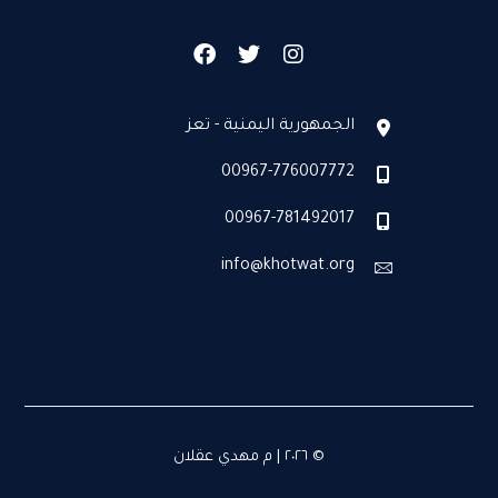
الجمهورية اليمنية - تعز
00967-776007772
00967-781492017
info@khotwat.org
© ٢٠٢٦ | م مهدي عقلان