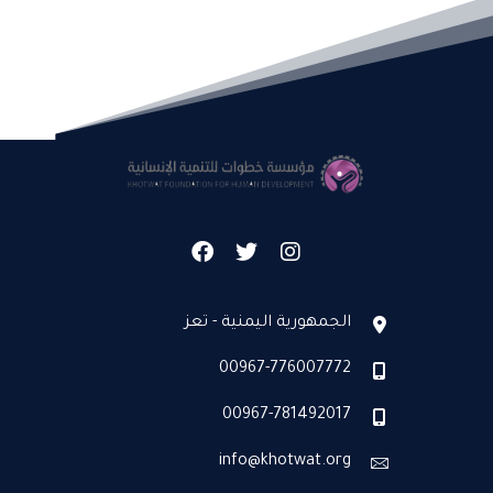
الجمهورية اليمنية - تعز
00967-776007772
00967-781492017
info@khotwat.org