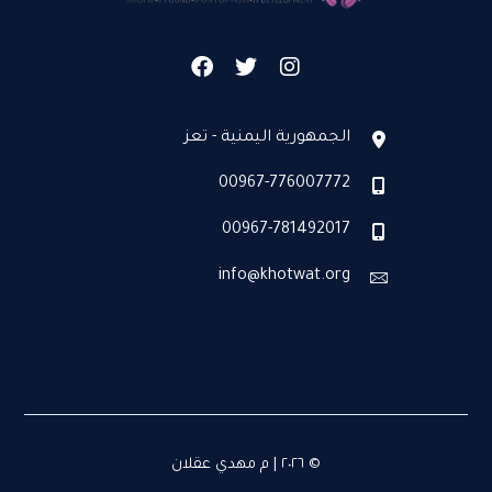
الجمهورية اليمنية - تعز
00967-776007772
00967-781492017
info@khotwat.org
© ٢٠٢٦ | م مهدي عقلان