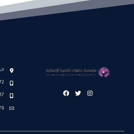
ال
72
17
rg