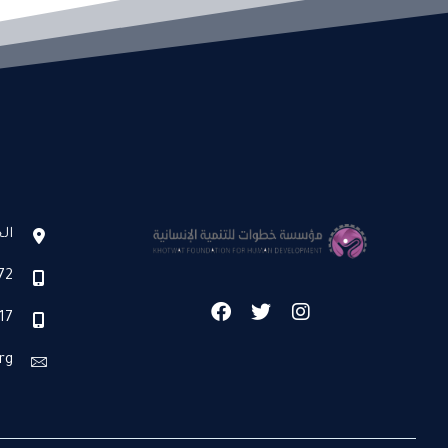
ال
72
17
rg