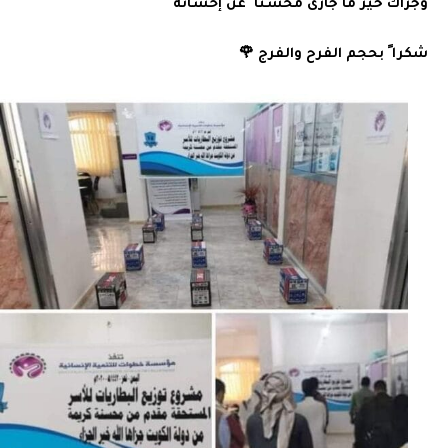
وجزاك خير ما جازى محسنا ً عن إحسانه
شكرا ً بحجم الفرح والفرج 🌹