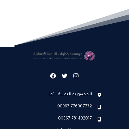
الجمهورية اليمنية - تعز
00967-776007772
00967-781492017