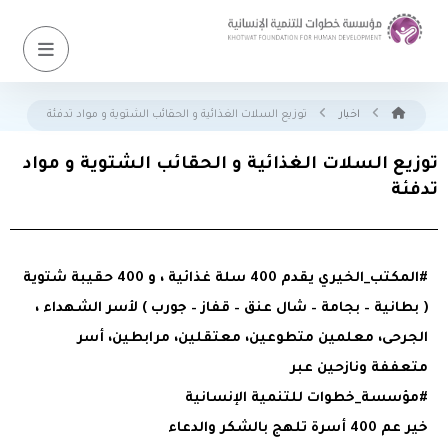
اخبار
توزيع السلات الغذائية و الحقائب الشتوية و مواد تدفئة
توزيع السلات الغذائية و الحقائب الشتوية و مواد
تدفئة
#المكتب_الخيري يقدم 400 سلة غذائية ، و 400 حقيبة شتوية
( بطانية – بجامة – شال عنق – قفاز – جورب ) لأسر الشهداء ،
الجرحى، معلمين متطوعين، معتقلين، مرابطين، أسر
متعففة ونازحين عبر
#مؤسسة_خطوات للتنمية الإنسانية
خير عم 400 أسرة تلهج بالشكر والدعاء