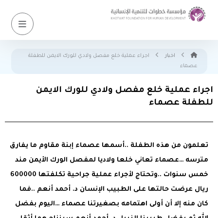
اخبار
اجراء عملية خلع مفصل ولادي للورك الايمن للطفلة
عصماء
اجراء عملية خلع مفصل ولادي للورك الايمن
للطفلة عصماء
تعلمون من هذه الطفلة ..أسمها عصماء إبنة مقاوم ما يفارق
مترسه …عصماء تعاني خلعا ولاديا لمفصل الورك الأيمن مند
خمس سنوات ..وتحتاج لأجراء عملية جراحية تكلفتها 600000
ريال عرضت حالتها على الطبيب الإنسان د. أحمد أنعم ..فما
كان منه إلا أن أولى اهتمامه بصغيرتنا عصماء …اليوم بفضل