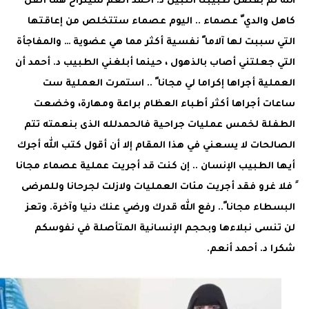
الله ثم بفضل طبيبنا النبيل د. أحمد أنعم سينزاح هما أثقل
كاهل والدي ّ عصماء .. اليوم عصماء ستتخلص من إعاقتها
التي سببت لها آلاما ً نفسية أكثر مما هي عضوية … والمفاجأة
التي جعلتني أصاب بالذهول ، حينما أبلغني الطبيب د. أحمد أن
العملية أجراها إكراما لي مجانا ً .. استمرت العملية ست
ساعات أجراها أكثر أطباء العظام براعة ومهارة، وخضعت
الطفلة لخمس عمليات جراحية فالحمدلله الذى بنعمته تتم
الصالحات لا يسعني في هذا المقام إلا أن أقول كتب الله أجرك
أيها الطبيب الإنسان .. إن كنت قد أجريت عملية عصماء مجانا
ً فلا غرو فقد أجريت مئات العمليات ولازلت لجرحانا وللمرضى
البسطاء مجانا ً.. رفع الله قدرك ورضي عنك دنيا وآخرة. وتعز
لن تنسى نبلاءها وبحجم الإنسانية المتأصلة في نفوسكم
شكرا د. أحمد أنعم.