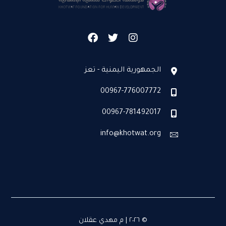
الجمهورية اليمنية - تعز
00967-776007772
00967-781492017
info@khotwat.org
© ٢٠٢٦ | م مهدي عقلان