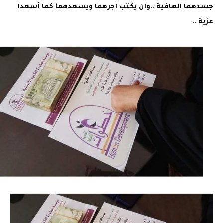
جسدهما العافية ..وأن يكتب أجرهما ويسعدهما كما أسعدا
عزية ..