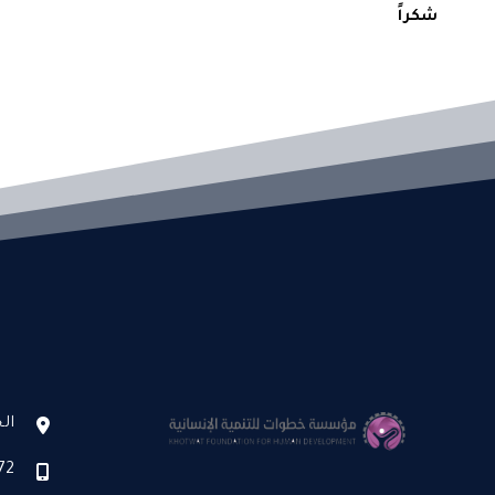
شكراً
ال
72