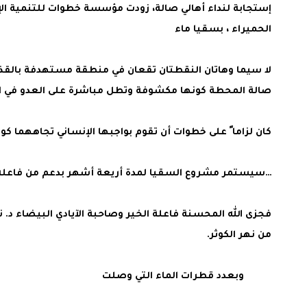
إستجابة لنداء أهالي صالة، زودت مؤسسة خطوات للتنمية ا
الحميراء ، بسقيا ماء
لا سيما وهاتان النقطتان تقعان في منطقة مستهدفة بالقذا
صالة المحطة كونها مكشوفة وتطل مباشرة على العدو في ا
كان لزاما ً على خطوات أن تقوم بواجبها الإنساني تجاههما ك
…سيستمر مشروع السقيا لمدة أريعة أشهر بدعم من فاعلة خ
فجزى الله المحسنة فاعلة الخير وصاحبة الآيادي البيضاء د. نبا
من نهر الكوثر.
وبعدد قطرات الماء التي وصلت