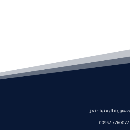
جمهورية اليمنية - تعز
00967-7760077