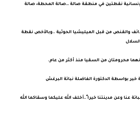
لإنسانية نقطتين في منطقة صالة …صالة المحطة، صالة
ئف والقنص من قبل الميليشيا الحوثية ..وبالأخص نقطة
لسلال
ونهما محرومتان من السقيا منذ أكثر من عام.
ير بواسطة الدكتورة الفاضلة نباتة البرغش
تة عنا وعن مدينتنا خيرا ً..أخلف الله عليكما وسقاكما الله