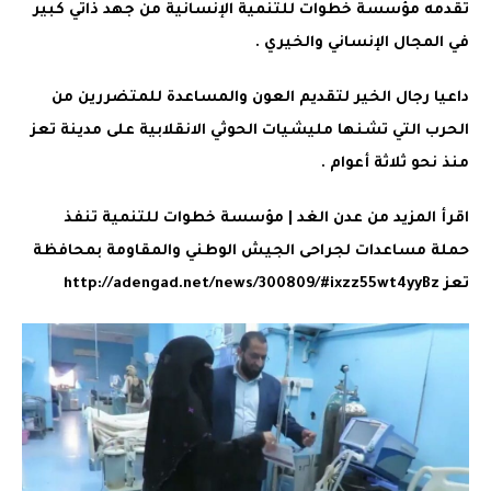
تقدمه مؤسسة خطوات للتنمية الإنسانية من جهد ذاتي كبير
في المجال الإنساني والخيري .
داعيا رجال الخير لتقديم العون والمساعدة للمتضررين من
الحرب التي تشنها مليشيات الحوثي الانقلابية على مدينة تعز
منذ نحو ثلاثة أعوام .
اقرأ المزيد من عدن الغد | مؤسسة خطوات للتنمية تنفذ
حملة مساعدات لجراحى الجيش الوطني والمقاومة بمحافظة
تعز http://adengad.net/news/300809/#ixzz55wt4yyBz