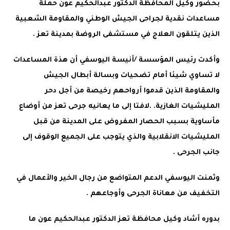
بحضور وكيل المحافظة الدكتور عبدالحكيم عون حملة
مساعدات نقدية لجراحى الجيش الوطني والمقاومة الشعبية
الذين يتلقون العلاج في مستشفى الروضة بمدينة تعز .
وأكدت رئيس المؤسسة /أنيسة اليوسفي أن هذة المساعدات
لا تساوي شيئا أمام تضحيات وبسالة أبطال الجيش
والمقاومة الذين قدموا أرواحهم رخيصة من أجل دحر
المليشيات الغازية. .لافتا إلى ما يعانيه جرحى تعز من أوضاع
مأساوية بسبب الحصار المفروض على المدينة من قبل
المليشيات الانقلابية والذي يتوجب على الجميع الوقوف إلى
جانب الجرحى .
وثمنت اليوسفي الدعم المتواضع من رجال الخير والأعمال في
التخفيف من معاناة الجرحى وأوجاعهم .
بدوره أشاد وكيل محافظة تعز الدكتور عبدالحكيم عون ما