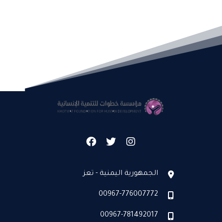
الجمهورية اليمنية - تعز
00967-776007772
00967-781492017